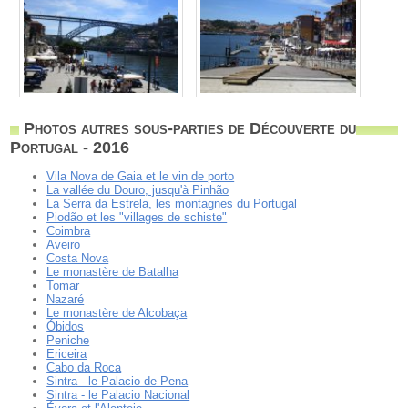
Photos autres sous-parties de Découverte du
Portugal - 2016
Vila Nova de Gaia et le vin de porto
La vallée du Douro, jusqu'à Pinhão
La Serra da Estrela, les montagnes du Portugal
Piodão et les "villages de schiste"
Coimbra
Aveiro
Costa Nova
Le monastère de Batalha
Tomar
Nazaré
Le monastère de Alcobaça
Óbidos
Peniche
Ericeira
Cabo da Roca
Sintra - le Palacio de Pena
Sintra - le Palacio Nacional