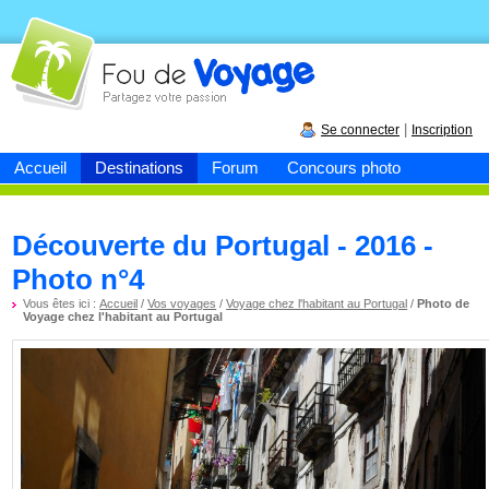
Fou de
voyage
|
Se connecter
Inscription
Accueil
Destinations
Forum
Concours photo
Découverte du Portugal - 2016 -
Photo n°4
Vous êtes ici :
Accueil
/
Vos voyages
/
Voyage chez l'habitant au Portugal
/
Photo de
Voyage chez l'habitant au Portugal