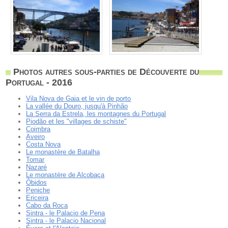
Photos autres sous-parties de Découverte du
Portugal - 2016
Vila Nova de Gaia et le vin de porto
La vallée du Douro, jusqu'à Pinhão
La Serra da Estrela, les montagnes du Portugal
Piodão et les "villages de schiste"
Coimbra
Aveiro
Costa Nova
Le monastère de Batalha
Tomar
Nazaré
Le monastère de Alcobaça
Óbidos
Peniche
Ericeira
Cabo da Roca
Sintra - le Palacio de Pena
Sintra - le Palacio Nacional