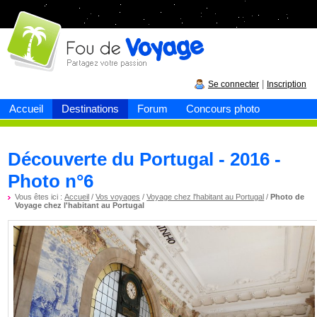
Fou de
voyage
|
Se connecter
Inscription
Accueil
Destinations
Forum
Concours photo
Découverte du Portugal - 2016 -
Photo n°6
Vous êtes ici :
Accueil
/
Vos voyages
/
Voyage chez l'habitant au Portugal
/
Photo de
Voyage chez l'habitant au Portugal