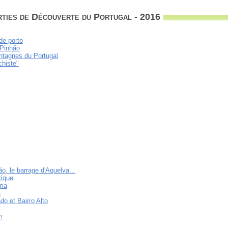
rties de Découverte du Portugal - 2016
de porto
 Pinhão
ontagnes du Portugal
chiste"
o, le barrage d'Aquelva...
tique
ama
a
do et Bairro Alto
m