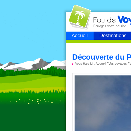
Fou de
voyage
Accueil
Destinations
Découverte du P
Vous êtes ici :
Accueil
/
Vos voyages
/
V