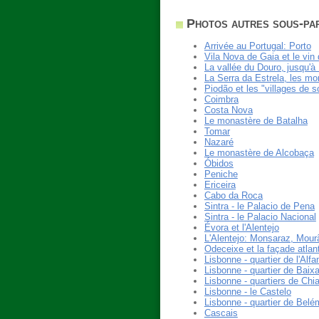
Photos autres sous-pa
Arrivée au Portugal: Porto
Vila Nova de Gaia et le vin 
La vallée du Douro, jusqu'à
La Serra da Estrela, les m
Piodão et les "villages de s
Coimbra
Costa Nova
Le monastère de Batalha
Tomar
Nazaré
Le monastère de Alcobaça
Óbidos
Peniche
Ericeira
Cabo da Roca
Sintra - le Palacio de Pena
Sintra - le Palacio Nacional
Évora et l'Alentejo
L'Alentejo: Monsaraz, Mourã
Odeceixe et la façade atlan
Lisbonne - quartier de l'Alf
Lisbonne - quartier de Baix
Lisbonne - quartiers de Chia
Lisbonne - le Castelo
Lisbonne - quartier de Belé
Cascais