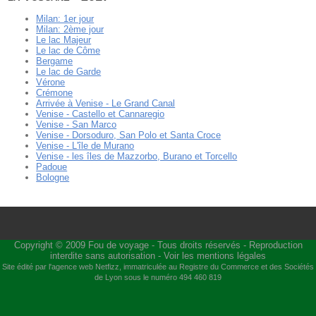
Milan: 1er jour
Milan: 2ème jour
Le lac Majeur
Le lac de Côme
Bergame
Le lac de Garde
Vérone
Crémone
Arrivée à Venise - Le Grand Canal
Venise - Castello et Cannaregio
Venise - San Marco
Venise - Dorsoduro, San Polo et Santa Croce
Venise - L'île de Murano
Venise - les îles de Mazzorbo, Burano et Torcello
Padoue
Bologne
Copyright © 2009
Fou de voyage
- Tous droits réservés - Reproduction
interdite sans autorisation -
Voir les mentions légales
Site édité par l'agence web
Netfizz
, immatriculée au Registre du Commerce et des Sociétés
de Lyon sous le numéro 494 460 819