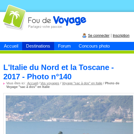
Fou de
voyage
|
Se connecter
Inscription
Accueil
Destinations
Forum
Concours photo
L'Italie du Nord et la Toscane -
2017 - Photo n°140
Vous êtes ici :
Accueil
/
Vos voyages
/
Voyage "sac à dos" en Italie
/
Photo de
Voyage "sac à dos" en Italie