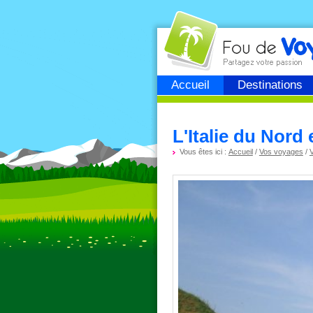
Fou de
voyage
Accueil
Destinations
L'Italie du Nord
Vous êtes ici :
Accueil
/
Vos voyages
/
V