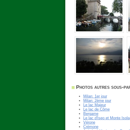
Photos autres sous-par
Milan: 1er jour
Milan: 2ème jour
Le lac Majeur
Le lac de Côme
Bergame
Le lac d'Iseo et Monte Isola
Vérone
Crémone