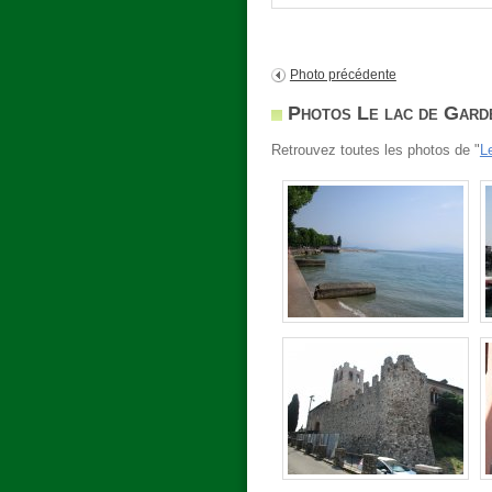
Photo précédente
Photos Le lac de Gard
Retrouvez toutes les photos de "
L