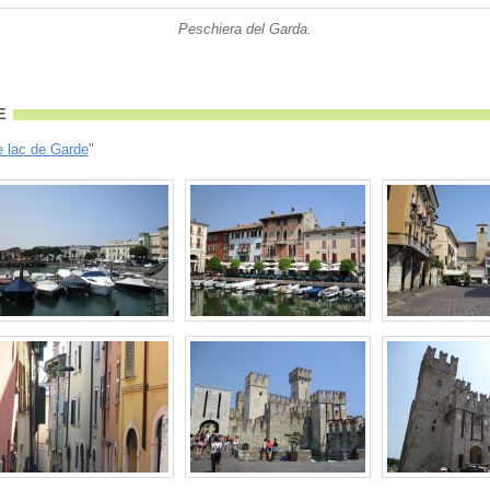
Peschiera del Garda.
e
e lac de Garde
"