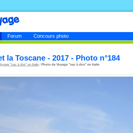
Forum
Concours photo
 et la Toscane - 2017 - Photo n°184
oyage "sac à dos" en Italie
/
Photo de Voyage "sac à dos" en Italie