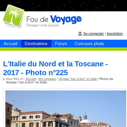
Fou de
voyage
|
Se connecter
Inscription
Accueil
Destinations
Forum
Concours photo
L'Italie du Nord et la Toscane -
2017 - Photo n°225
Vous êtes ici :
Accueil
/
Vos voyages
/
Voyage "sac à dos" en Italie
/
Photo de
Voyage "sac à dos" en Italie