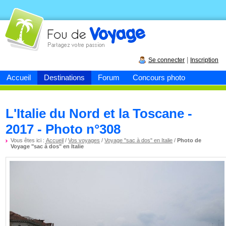
Fou de
voyage
|
Se connecter
Inscription
Accueil
Destinations
Forum
Concours photo
L'Italie du Nord et la Toscane -
2017 - Photo n°308
Vous êtes ici :
Accueil
/
Vos voyages
/
Voyage "sac à dos" en Italie
/
Photo de
Voyage "sac à dos" en Italie