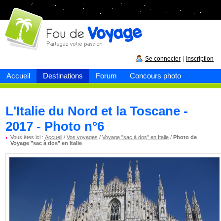
Fou de
voyage
|
Se connecter
Inscription
Accueil
Destinations
Forum
Concours photo
L'Italie du Nord et la Toscane -
2017 - Photo n°6
Vous êtes ici :
Accueil
/
Vos voyages
/
Voyage "sac à dos" en Italie
/
Photo de
Voyage "sac à dos" en Italie