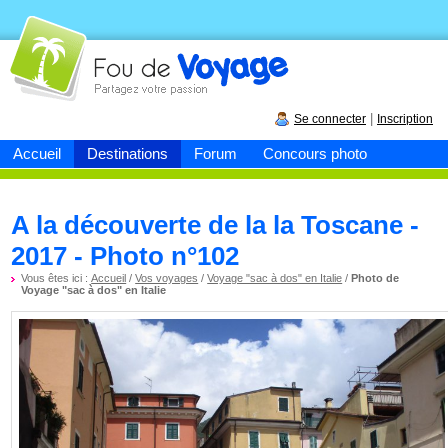
Fou de
voyage
|
Se connecter
Inscription
Accueil
Destinations
Forum
Concours photo
A la découverte de la la Toscane -
2017 - Photo n°102
Vous êtes ici :
Accueil
/
Vos voyages
/
Voyage "sac à dos" en Italie
/
Photo de
Voyage "sac à dos" en Italie