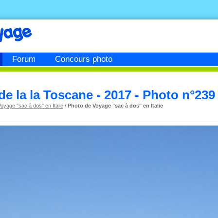
Forum
Concours photo
de la la Toscane - 2017 - Photo n°239
oyage "sac à dos" en Italie
/
Photo de Voyage "sac à dos" en Italie