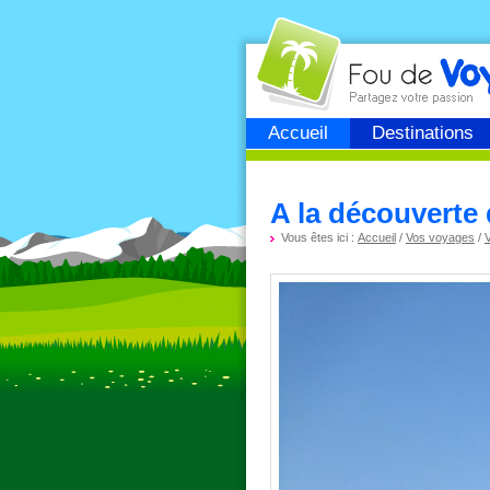
Fou de
voyage
Accueil
Destinations
A la découverte 
Vous êtes ici :
Accueil
/
Vos voyages
/
V