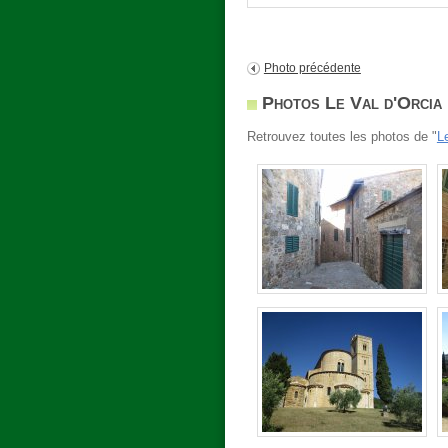
Photo précédente
Photos Le Val d'Orcia
Retrouvez toutes les photos de "
L