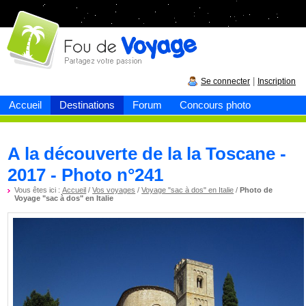
Fou de
voyage
|
Se connecter
Inscription
Accueil
Destinations
Forum
Concours photo
A la découverte de la la Toscane -
2017 - Photo n°241
Vous êtes ici :
Accueil
/
Vos voyages
/
Voyage "sac à dos" en Italie
/
Photo de
Voyage "sac à dos" en Italie