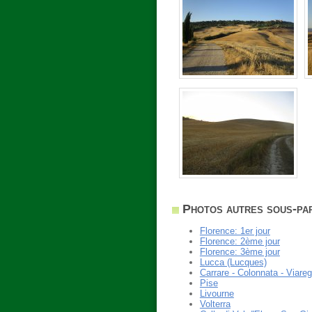
Photos autres sous-par
Florence: 1er jour
Florence: 2ème jour
Florence: 3ème jour
Lucca (Lucques)
Carrare - Colonnata - Viareg
Pise
Livourne
Volterra