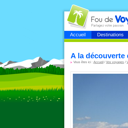
Fou de
voyage
Accueil
Destinations
A la découverte 
Vous êtes ici :
Accueil
/
Vos voyages
/
V