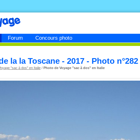
Forum
Concours photo
de la la Toscane - 2017 - Photo n°282
oyage "sac à dos" en Italie
/
Photo de Voyage "sac à dos" en Italie