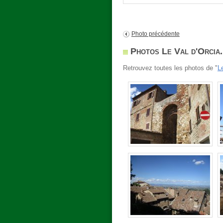
Photo précédente
Photos Le Val d'Orcia..
Retrouvez toutes les photos de "
Le