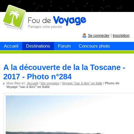
Fou de
voyage
|
Se connecter
Inscription
Accueil
Destinations
Forum
Concours photo
A la découverte de la la Toscane -
2017 - Photo n°284
Vous êtes ici :
Accueil
/
Vos voyages
/
Voyage "sac à dos" en Italie
/
Photo de
Voyage "sac à dos" en Italie