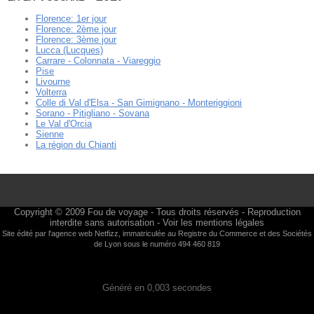
Florence: 1er jour
Florence: 2ème jour
Florence: 3ème jour
Lucca (Lucques)
Carrare - Colonnata - Viareggio
Pise
Livourne
Volterra
Colle di Val d'Elsa - San Gimignano - Monteriggioni
Sorano - Pitigliano - Sovana
Le Val d'Orcia
Sienne
La région du Chianti
Copyright © 2009
Fou de voyage
- Tous droits réservés - Reproduction
interdite sans autorisation -
Voir les mentions légales
Site édité par l'agence web
Netfizz
, immatriculée au Registre du Commerce et des Sociétés
de Lyon sous le numéro 494 460 819
Généré en 0,003 secondes