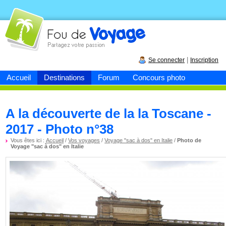
Fou de
voyage
|
Se connecter
Inscription
Accueil
Destinations
Forum
Concours photo
A la découverte de la la Toscane -
2017 - Photo n°38
Vous êtes ici :
Accueil
/
Vos voyages
/
Voyage "sac à dos" en Italie
/
Photo de
Voyage "sac à dos" en Italie