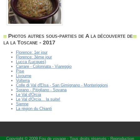
Photos autres sous-parties de A la découverte de
la la Toscane - 2017
Florence: 1er jour
Florence: 3ème jour
Lucca (Lucques)
Carrare - Colonnata - Viareggio
Pise
Livourne
Volterra
Colle di Val d'Elsa - San Gimignano - Monteriggioni
Sorano - Pitigliano - Sovana
Le Val d'Orcia
Le Val d'Orcia... la suite!
Sienne
La région du Chianti
Copyright © 2009
Fou de voyage
- Tous droits réservés - Reproduction