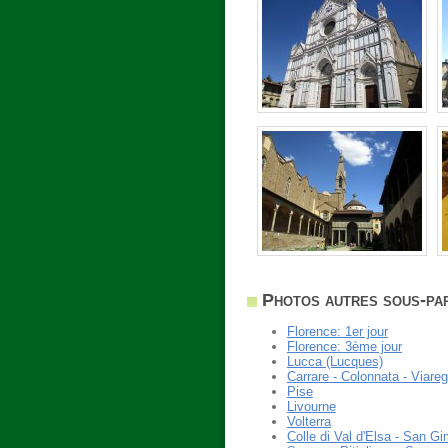
Photos autres sous-par
Florence: 1er jour
Florence: 3ème jour
Lucca (Lucques)
Carrare - Colonnata - Viareg
Pise
Livourne
Volterra
Colle di Val d'Elsa - San G