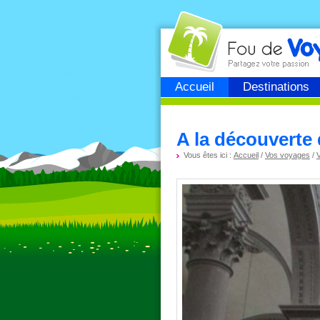
Fou de
voyage
Accueil
Destinations
A la découverte 
Vous êtes ici :
Accueil
/
Vos voyages
/
V