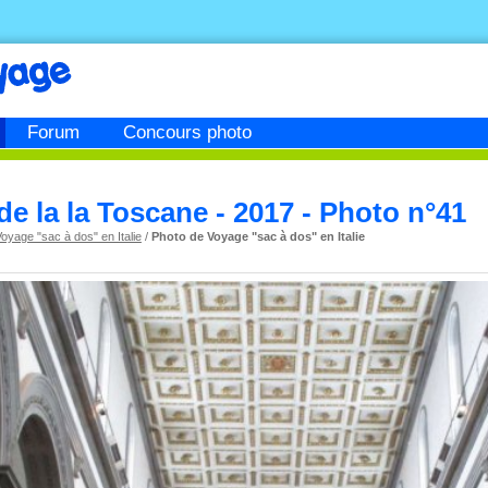
Forum
Concours photo
de la la Toscane - 2017 - Photo n°41
oyage "sac à dos" en Italie
/
Photo de Voyage "sac à dos" en Italie