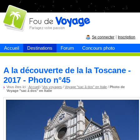
Fou de
voyage
|
Se connecter
Inscription
Accueil
Destinations
Forum
Concours photo
A la découverte de la la Toscane -
2017 - Photo n°45
Vous êtes ici :
Accueil
/
Vos voyages
/
Voyage "sac à dos" en Italie
/
Photo de
Voyage "sac à dos" en Italie