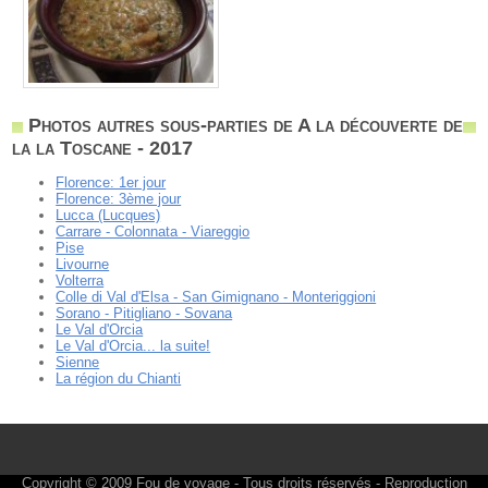
Photos autres sous-parties de A la découverte de
la la Toscane - 2017
Florence: 1er jour
Florence: 3ème jour
Lucca (Lucques)
Carrare - Colonnata - Viareggio
Pise
Livourne
Volterra
Colle di Val d'Elsa - San Gimignano - Monteriggioni
Sorano - Pitigliano - Sovana
Le Val d'Orcia
Le Val d'Orcia... la suite!
Sienne
La région du Chianti
Copyright © 2009
Fou de voyage
- Tous droits réservés - Reproduction