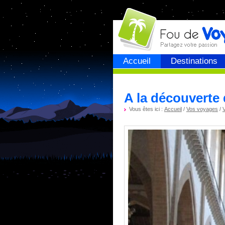
Fou de
voyage
Accueil
Destinations
A la découverte 
Vous êtes ici :
Accueil
/
Vos voyages
/
V