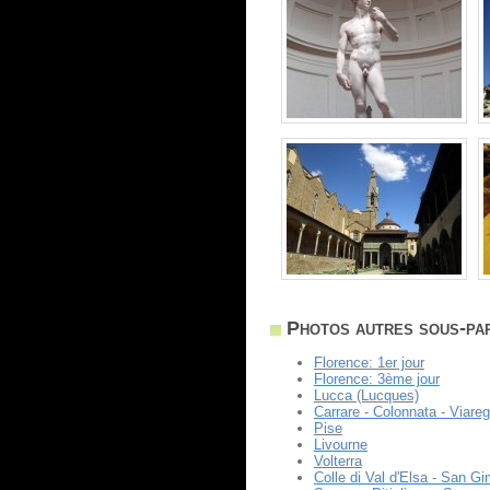
Photos autres sous-par
Florence: 1er jour
Florence: 3ème jour
Lucca (Lucques)
Carrare - Colonnata - Viareg
Pise
Livourne
Volterra
Colle di Val d'Elsa - San G