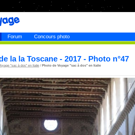
Forum
Concours photo
de la la Toscane - 2017 - Photo n°47
oyage "sac à dos" en Italie
/
Photo de Voyage "sac à dos" en Italie