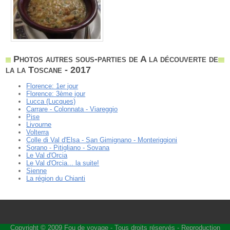
Photos autres sous-parties de A la découverte de
la la Toscane - 2017
Florence: 1er jour
Florence: 3ème jour
Lucca (Lucques)
Carrare - Colonnata - Viareggio
Pise
Livourne
Volterra
Colle di Val d'Elsa - San Gimignano - Monteriggioni
Sorano - Pitigliano - Sovana
Le Val d'Orcia
Le Val d'Orcia... la suite!
Sienne
La région du Chianti
Copyright © 2009
Fou de voyage
- Tous droits réservés - Reproduction