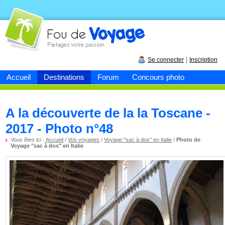
Fou de
voyage
|
Se connecter
Inscription
Accueil
Destinations
Forum
Concours photo
A la découverte de la la Toscane -
2017 - Photo n°48
Vous êtes ici :
Accueil
/
Vos voyages
/
Voyage "sac à dos" en Italie
/
Photo de
Voyage "sac à dos" en Italie