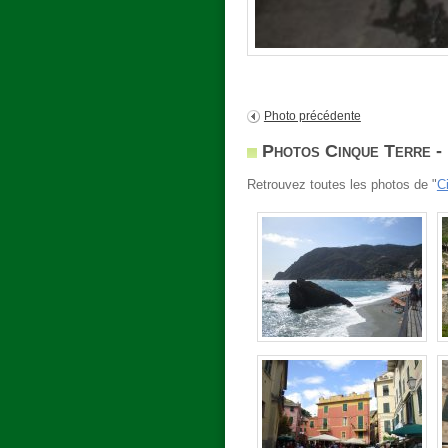
Photo précédente
Photos Cinque Terre -
Retrouvez toutes les photos de "
C