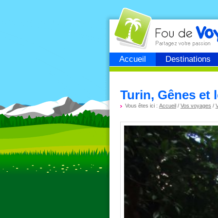
Fou de
voyage
Accueil
Destinations
Turin, Gênes et 
Vous êtes ici :
Accueil
/
Vos voyages
/
V