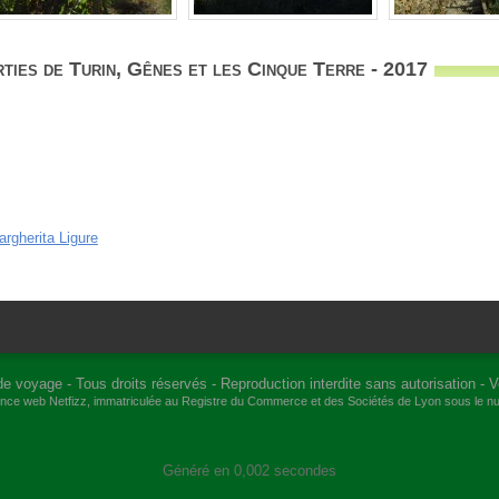
ties de Turin, Gênes et les Cinque Terre - 2017
argherita Ligure
de voyage
- Tous droits réservés - Reproduction interdite sans autorisation -
V
gence web
Netfizz
, immatriculée au Registre du Commerce et des Sociétés de Lyon sous le 
Généré en 0,002 secondes