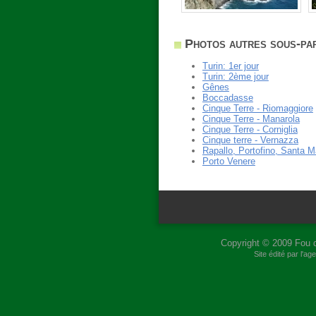
Photos autres sous-par
Turin: 1er jour
Turin: 2ème jour
Gênes
Boccadasse
Cinque Terre - Riomaggiore
Cinque Terre - Manarola
Cinque Terre - Corniglia
Cinque terre - Vernazza
Rapallo, Portofino, Santa M
Porto Venere
Copyright © 2009
Fou 
Site édité par l'a