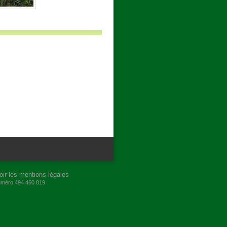
oir les mentions légales
numéro 494 460 819