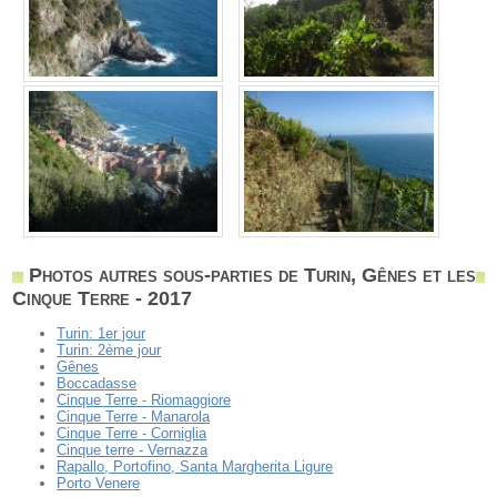
Photos autres sous-parties de Turin, Gênes et les
Cinque Terre - 2017
Turin: 1er jour
Turin: 2ème jour
Gênes
Boccadasse
Cinque Terre - Riomaggiore
Cinque Terre - Manarola
Cinque Terre - Corniglia
Cinque terre - Vernazza
Rapallo, Portofino, Santa Margherita Ligure
Porto Venere