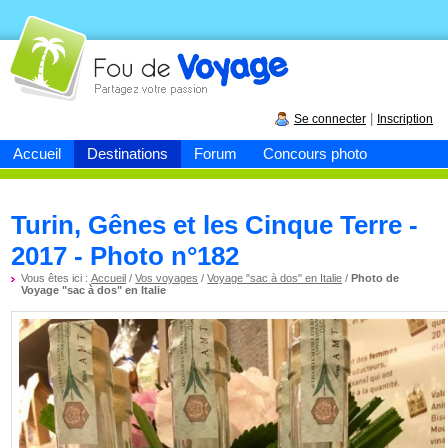
Fou de
voyage
|
Se connecter
Inscription
Accueil
Destinations
Forum
Concours photo
Turin, Gênes et les Cinque Terre -
2017 - Photo n°182
Vous êtes ici :
Accueil
/
Vos voyages
/
Voyage "sac à dos" en Italie
/
Photo de
Voyage "sac à dos" en Italie