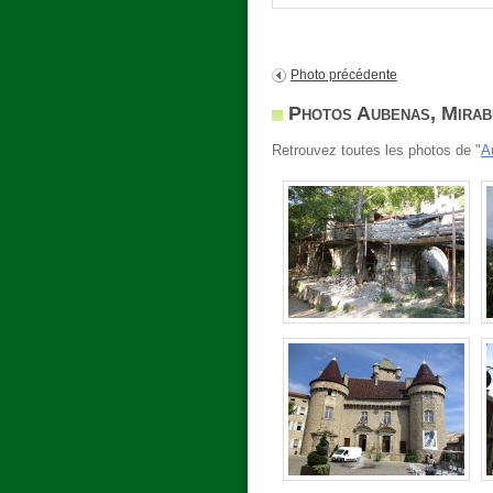
Photo précédente
Photos Aubenas, Mirab
Retrouvez toutes les photos de "
A