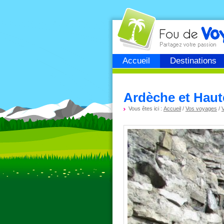
Fou de
voyage
Accueil
Destinations
Ardèche et Haute
Vous êtes ici :
Accueil
/
Vos voyages
/