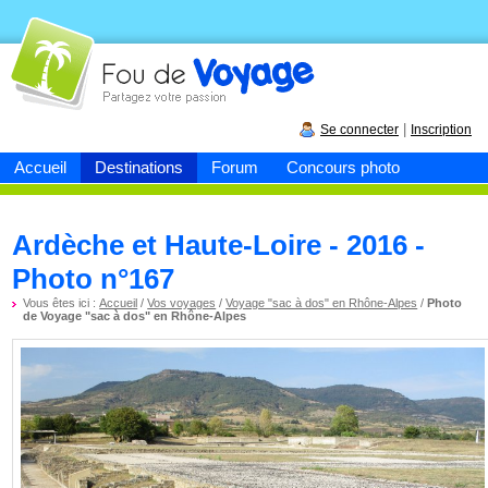
Fou de
voyage
|
Se connecter
Inscription
Accueil
Destinations
Forum
Concours photo
Ardèche et Haute-Loire - 2016 -
Photo n°167
Vous êtes ici :
Accueil
/
Vos voyages
/
Voyage "sac à dos" en Rhône-Alpes
/
Photo
de Voyage "sac à dos" en Rhône-Alpes