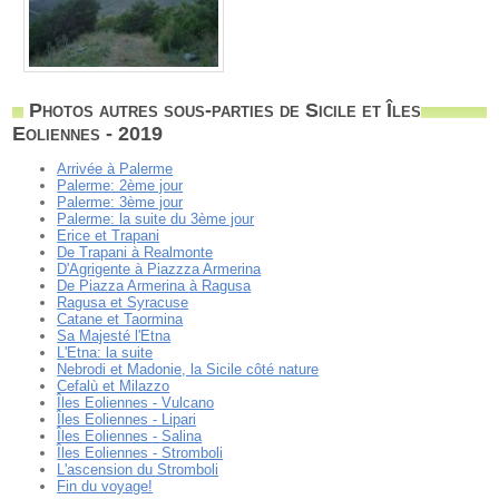
Photos autres sous-parties de Sicile et Îles
Eoliennes - 2019
Arrivée à Palerme
Palerme: 2ème jour
Palerme: 3ème jour
Palerme: la suite du 3ème jour
Erice et Trapani
De Trapani à Realmonte
D'Agrigente à Piazzza Armerina
De Piazza Armerina à Ragusa
Ragusa et Syracuse
Catane et Taormina
Sa Majesté l'Etna
L'Etna: la suite
Nebrodi et Madonie, la Sicile côté nature
Cefalù et Milazzo
Îles Eoliennes - Vulcano
Îles Eoliennes - Lipari
Îles Eoliennes - Salina
Îles Eoliennes - Stromboli
L'ascension du Stromboli
Fin du voyage!