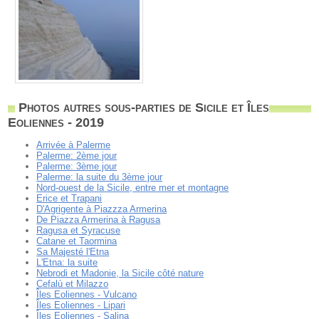
Photos autres sous-parties de Sicile et Îles
Eoliennes - 2019
Arrivée à Palerme
Palerme: 2ème jour
Palerme: 3ème jour
Palerme: la suite du 3ème jour
Nord-ouest de la Sicile, entre mer et montagne
Erice et Trapani
D'Agrigente à Piazzza Armerina
De Piazza Armerina à Ragusa
Ragusa et Syracuse
Catane et Taormina
Sa Majesté l'Etna
L'Etna: la suite
Nebrodi et Madonie, la Sicile côté nature
Cefalù et Milazzo
Îles Eoliennes - Vulcano
Îles Eoliennes - Lipari
Îles Eoliennes - Salina