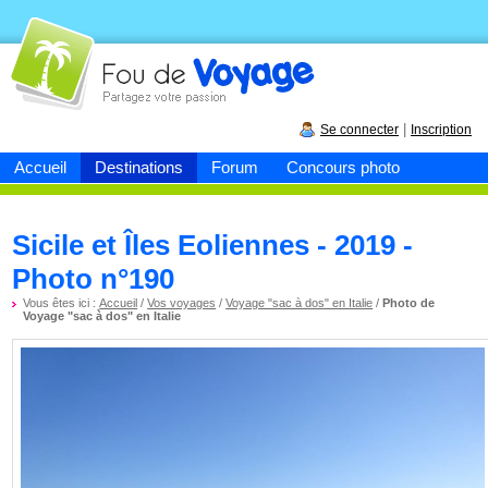
Fou de
voyage
|
Se connecter
Inscription
Accueil
Destinations
Forum
Concours photo
Sicile et Îles Eoliennes - 2019 -
Photo n°190
Vous êtes ici :
Accueil
/
Vos voyages
/
Voyage "sac à dos" en Italie
/
Photo de
Voyage "sac à dos" en Italie