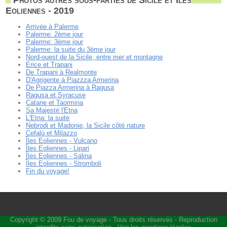
Eoliennes - 2019
Arrivée à Palerme
Palerme: 2ème jour
Palerme: 3ème jour
Palerme: la suite du 3ème jour
Nord-ouest de la Sicile, entre mer et montagne
Erice et Trapani
De Trapani à Realmonte
D'Agrigente à Piazzza Armerina
De Piazza Armerina à Ragusa
Ragusa et Syracuse
Catane et Taormina
Sa Majesté l'Etna
L'Etna: la suite
Nebrodi et Madonie, la Sicile côté nature
Cefalù et Milazzo
Îles Eoliennes - Vulcano
Îles Eoliennes - Lipari
Îles Eoliennes - Salina
Îles Eoliennes - Stromboli
Fin du voyage!
Copyright © 2009
Fou de voyage
- Tous droits réservés - Reproduction