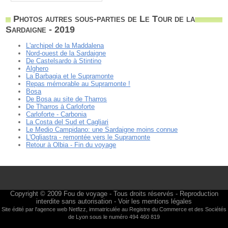
Photos autres sous-parties de Le Tour de la
Sardaigne - 2019
L'archipel de la Maddalena
Nord-ouest de la Sardaigne
De Castelsardo à Stintino
Alghero
La Barbagia et le Supramonte
Repas mémorable au Supramonte !
Bosa
De Bosa au site de Tharros
De Tharros à Carloforte
Carloforte - Carbonia
La Costa del Sud et Cagliari
Le Medio Campidano: une Sardaigne moins connue
L'Ogliastra - remontée vers le Supramonte
Retour à Olbia - Fin du voyage
Copyright © 2009
Fou de voyage
- Tous droits réservés - Reproduction
interdite sans autorisation -
Voir les mentions légales
Site édité par l'agence web
Netfizz
, immatriculée au Registre du Commerce et des Sociétés
de Lyon sous le numéro 494 460 819