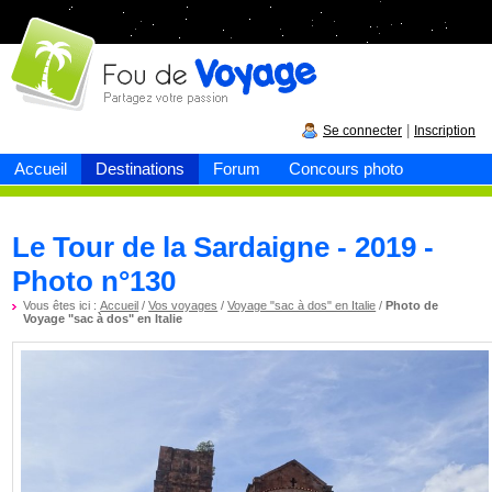
Fou de
voyage
|
Se connecter
Inscription
Accueil
Destinations
Forum
Concours photo
Le Tour de la Sardaigne - 2019 -
Photo n°130
Vous êtes ici :
Accueil
/
Vos voyages
/
Voyage "sac à dos" en Italie
/
Photo de
Voyage "sac à dos" en Italie