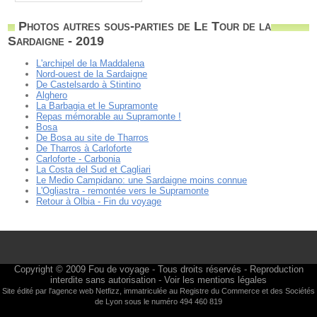
Photos autres sous-parties de Le Tour de la
Sardaigne - 2019
L'archipel de la Maddalena
Nord-ouest de la Sardaigne
De Castelsardo à Stintino
Alghero
La Barbagia et le Supramonte
Repas mémorable au Supramonte !
Bosa
De Bosa au site de Tharros
De Tharros à Carloforte
Carloforte - Carbonia
La Costa del Sud et Cagliari
Le Medio Campidano: une Sardaigne moins connue
L'Ogliastra - remontée vers le Supramonte
Retour à Olbia - Fin du voyage
Copyright © 2009
Fou de voyage
- Tous droits réservés - Reproduction
interdite sans autorisation -
Voir les mentions légales
Site édité par l'agence web
Netfizz
, immatriculée au Registre du Commerce et des Sociétés
de Lyon sous le numéro 494 460 819