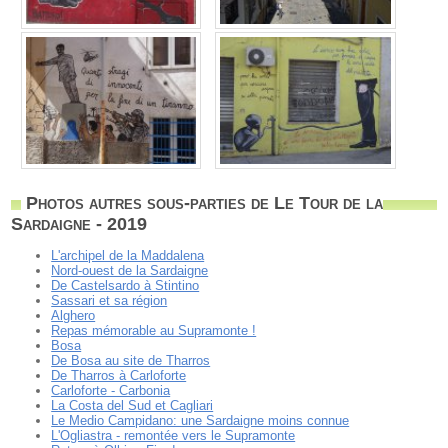
Photos autres sous-parties de Le Tour de la
Sardaigne - 2019
L'archipel de la Maddalena
Nord-ouest de la Sardaigne
De Castelsardo à Stintino
Sassari et sa région
Alghero
Repas mémorable au Supramonte !
Bosa
De Bosa au site de Tharros
De Tharros à Carloforte
Carloforte - Carbonia
La Costa del Sud et Cagliari
Le Medio Campidano: une Sardaigne moins connue
L'Ogliastra - remontée vers le Supramonte