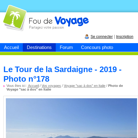
Fou de
voyage
|
Se connecter
Inscription
Accueil
Destinations
Forum
Concours photo
Le Tour de la Sardaigne - 2019 -
Photo n°178
Vous êtes ici :
Accueil
/
Vos voyages
/
Voyage "sac à dos" en Italie
/
Photo de
Voyage "sac à dos" en Italie