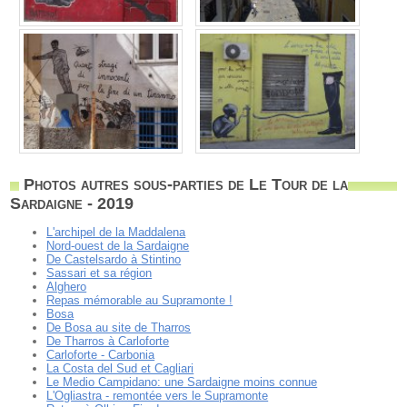
Photos autres sous-parties de Le Tour de la
Sardaigne - 2019
L'archipel de la Maddalena
Nord-ouest de la Sardaigne
De Castelsardo à Stintino
Sassari et sa région
Alghero
Repas mémorable au Supramonte !
Bosa
De Bosa au site de Tharros
De Tharros à Carloforte
Carloforte - Carbonia
La Costa del Sud et Cagliari
Le Medio Campidano: une Sardaigne moins connue
L'Ogliastra - remontée vers le Supramonte