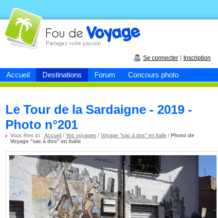
Fou de
voyage
|
Se connecter
Inscription
Accueil
Destinations
Forum
Concours photo
Le Tour de la Sardaigne - 2019 -
Photo n°201
Vous êtes ici :
Accueil
/
Vos voyages
/
Voyage "sac à dos" en Italie
/
Photo de
Voyage "sac à dos" en Italie