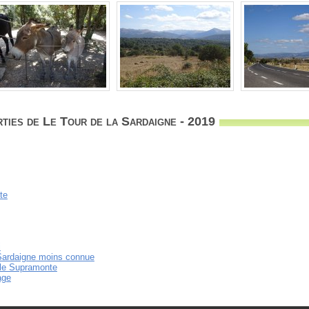
ties de Le Tour de la Sardaigne - 2019
te
i
Sardaigne moins connue
 le Supramonte
age