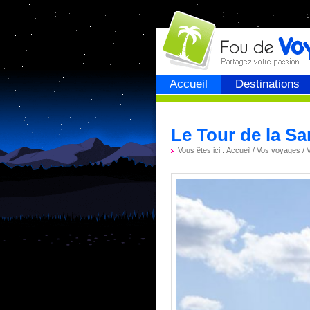
Fou de
voyage
Accueil
Destinations
Le Tour de la Sa
Vous êtes ici :
Accueil
/
Vos voyages
/
V