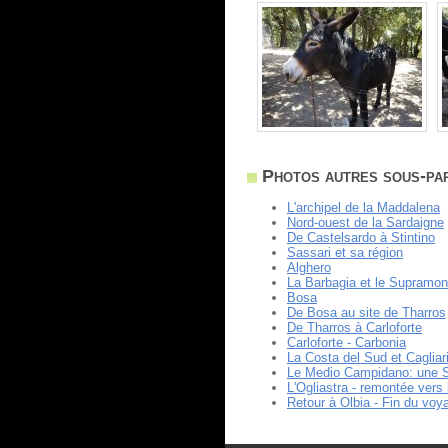
Photos autres sous-par
L'archipel de la Maddalena
Nord-ouest de la Sardaigne
De Castelsardo à Stintino
Sassari et sa région
Alghero
La Barbagia et le Supramon
Bosa
De Bosa au site de Tharros
De Tharros à Carloforte
Carloforte - Carbonia
La Costa del Sud et Cagliar
Le Medio Campidano: une 
L'Ogliastra - remontée vers
Retour à Olbia - Fin du voy