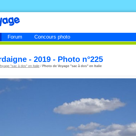
Forum
Concours photo
rdaigne - 2019 - Photo n°225
oyage "sac à dos" en Italie
/
Photo de Voyage "sac à dos" en Italie