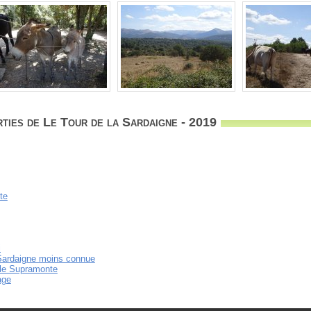
ties de Le Tour de la Sardaigne - 2019
te
i
Sardaigne moins connue
 le Supramonte
age