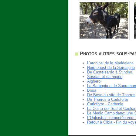
Photos autres sous-par
L'archipel de la Maddalena
Nord-ouest de la Sardaigne
De Castelsardo à Stintino
Sassari et sa région
Alghero
La Barbagia et le Supramon
Bosa
De Bosa au site de Tharros
De Tharros à Carloforte
Carloforte - Carbonia
La Costa del Sud et Cagliar
Le Medio Campidano: une 
L'Ogliastra - remontée vers
Retour à Olbia - Fin du voy