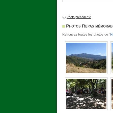
Photo précédente
Photos Repas mémorabl
Retrouvez toutes les photos de "
R