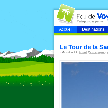
Fou de
voyage
Accueil
Destinations
Le Tour de la Sa
Vous êtes ici :
Accueil
/
Vos voyages
/
V