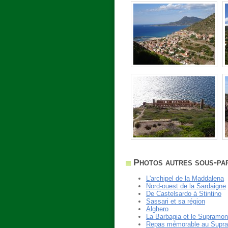
Photos autres sous-par
L'archipel de la Maddalena
Nord-ouest de la Sardaigne
De Castelsardo à Stintino
Sassari et sa région
Alghero
La Barbagia et le Supramon
Repas mémorable au Supra