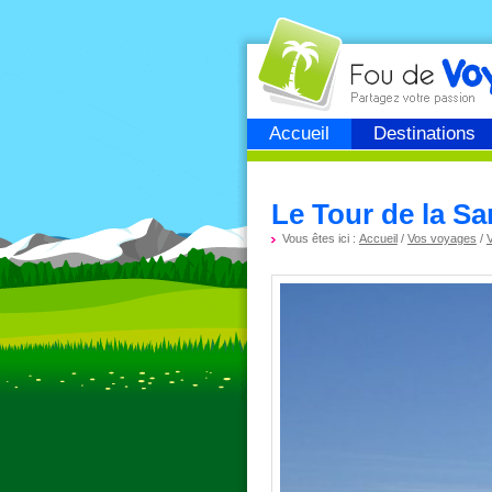
Fou de
voyage
Accueil
Destinations
Le Tour de la Sa
Vous êtes ici :
Accueil
/
Vos voyages
/
V