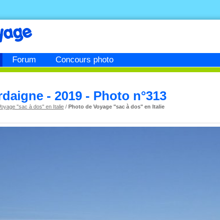
Forum
Concours photo
rdaigne - 2019 - Photo n°313
oyage "sac à dos" en Italie
/
Photo de Voyage "sac à dos" en Italie