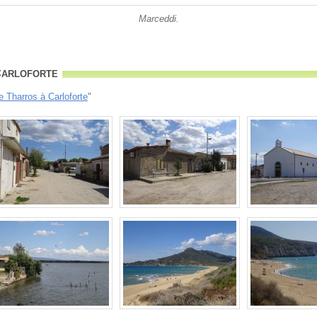
Marceddi.
Carloforte
e Tharros à Carloforte
"