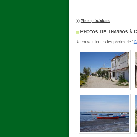
Photo précédente
Photos De Tharros à 
Retrouvez toutes les photos de "
D