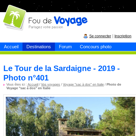
Fou de
voyage
|
Se connecter
Inscription
Accueil
Destinations
Forum
Concours photo
Le Tour de la Sardaigne - 2019 -
Photo n°401
Vous êtes ici :
Accueil
/
Vos voyages
/
Voyage "sac à dos" en Italie
/
Photo de
Voyage "sac à dos" en Italie