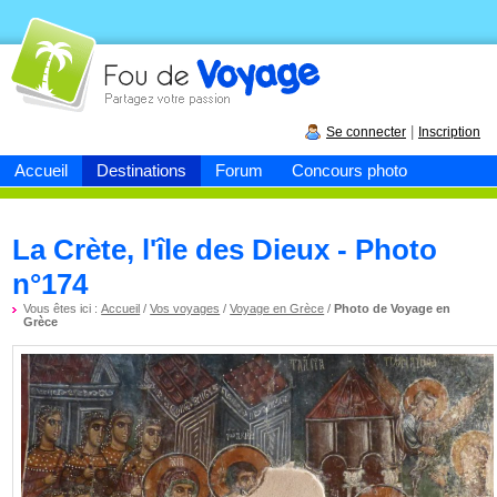
Fou de
voyage
|
Se connecter
Inscription
Accueil
Destinations
Forum
Concours photo
La Crète, l'île des Dieux - Photo
n°174
Vous êtes ici :
Accueil
/
Vos voyages
/
Voyage en Grèce
/
Photo de Voyage en
Grèce