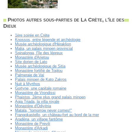
Photos autres sous-parties de La Crète, l'île des
Dieux
1ère soirée en Crète
Knossos, entre légende et archéologie
Musée archéologique d'Héraklion
Malia, un palais minoen provincial
Spinalonga, l'île des lépreux
Monastère d'Arietou
Site dorien de Lato
Musée archéologique de Sitia
Monastère fortifié de Toplou
Palmeraie de Vaï
Palais minoen de Kato Zakros
Nuit à Myrthos
Gortyne, une capitale romaine
Monastère de Vrondissi
Phaistos, 2ème plus grand palais minoen
Agia Triada, la villa royale
Monastère d'Odiyitria
Matala, "tomorrow never comes!"
Frangokastello, un château-fort au bord de la mer
Aradéna, un village fantôme
Monastère de Previli
Monastère d'Arkadi