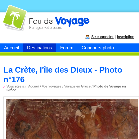
Fou de
voyage
|
Se connecter
Inscription
Accueil
Destinations
Forum
Concours photo
La Crète, l'île des Dieux - Photo
n°176
Vous êtes ici :
Accueil
/
Vos voyages
/
Voyage en Grèce
/
Photo de Voyage en
Grèce