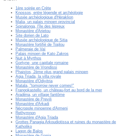
1ère soirée en Crète
Knossos, entre légende et archéologie
Musée archéologique d'Héraklion
Malia, un palais minoen provincial
Spinalonga, l'île des lépreux
Monastère d'Arietou
Site dorien de Lato
Musée archéologique de Sitia
Monastère fortifié de Toplou
Palmeraie de Vaï
Palais minoen de Kato Zakros
Nuit à Myrthos
Gortyne, une capitale romaine
Monastère de Vrondissi
Phaistos, 2ème plus grand palais minoen
Agia Triada, la villa royale
Monastère d'Odiyitria
Matala, "tomorrow never comes!"
Frangokastello, un château-fort au bord de la mer
Aradéna, un village fantôme
Monastère de Previli
Monastère d'Arkadi
Nécropole minoenne d'Armeni
Rethymnon
Monastère d'Agia Triada
Grottes Panagia Arkoudiotissa et ruines du monastère de
Katholiko
Lagon de Balos
Monastère de Gonia