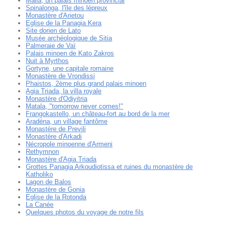
Malia, un palais minoen provincial
Spinalonga, l'île des lépreux
Monastère d'Arietou
Eglise de la Panagia Kera
Site dorien de Lato
Musée archéologique de Sitia
Palmeraie de Vaï
Palais minoen de Kato Zakros
Nuit à Myrthos
Gortyne, une capitale romaine
Monastère de Vrondissi
Phaistos, 2ème plus grand palais minoen
Agia Triada, la villa royale
Monastère d'Odiyitria
Matala, "tomorrow never comes!"
Frangokastello, un château-fort au bord de la mer
Aradéna, un village fantôme
Monastère de Previli
Monastère d'Arkadi
Nécropole minoenne d'Armeni
Rethymnon
Monastère d'Agia Triada
Grottes Panagia Arkoudiotissa et ruines du monastère de
Katholiko
Lagon de Balos
Monastère de Gonia
Eglise de la Rotonda
La Canée
Quelques photos du voyage de notre fils