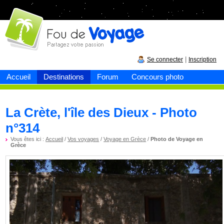
Fou de
voyage
|
Se connecter
Inscription
Accueil
Destinations
Forum
Concours photo
La Crète, l'île des Dieux - Photo
n°314
Vous êtes ici :
Accueil
/
Vos voyages
/
Voyage en Grèce
/
Photo de Voyage en
Grèce