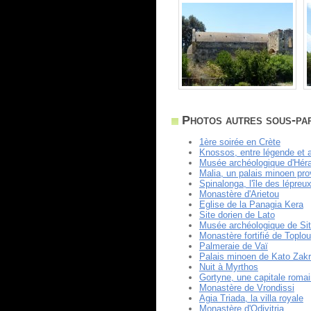
Photos autres sous-part
1ère soirée en Crète
Knossos, entre légende et 
Musée archéologique d'Héra
Malia, un palais minoen pro
Spinalonga, l'île des lépreu
Monastère d'Arietou
Eglise de la Panagia Kera
Site dorien de Lato
Musée archéologique de Sit
Monastère fortifié de Toplou
Palmeraie de Vaï
Palais minoen de Kato Zak
Nuit à Myrthos
Gortyne, une capitale roma
Monastère de Vrondissi
Agia Triada, la villa royale
Monastère d'Odiyitria