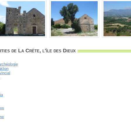
ies de La Crète, l'île des Dieux
archéologie
klion
vincial
x
ia
ros
ine