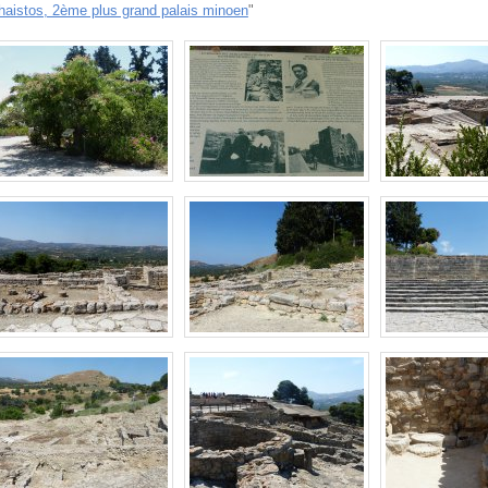
haistos, 2ème plus grand palais minoen
"