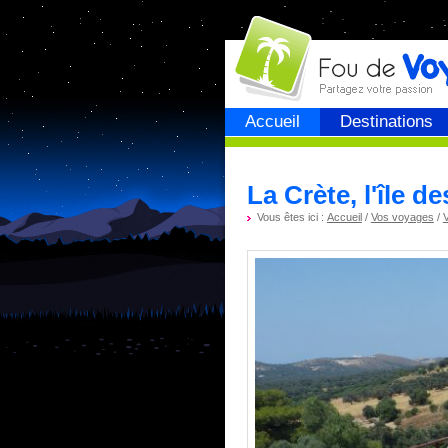
Fou de
voyage
Accueil
Destinations
La Crète, l'île d
Vous êtes ici :
Accueil
/
Vos voyages
/