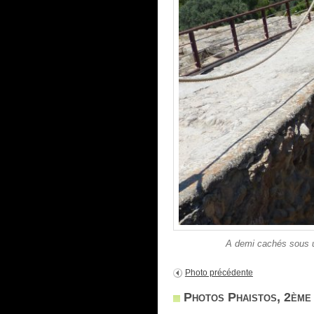
A demi cachés sous un
Photo précédente
Photos Phaistos, 2ème 