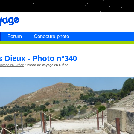
Forum
Concours photo
es Dieux - Photo n°340
Voyage en Grèce
/
Photo de Voyage en Grèce