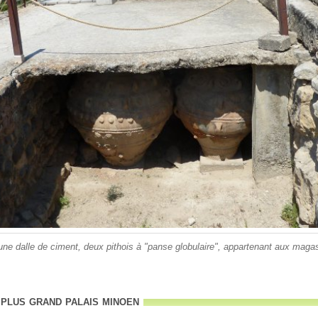
e dalle de ciment, deux pithois à "panse globulaire", appartenant aux magas
plus grand palais minoen