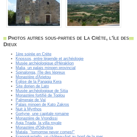
Photos autres sous-parties de La Crète, l'île des
Dieux
1ère soirée en Crète
Knossos, entre légende et archéologie
Musée archéologique d'Héraklion
Malia, un palais minoen provincial
Spinalonga, l'île des lépreux
Monastère d'Arietou
Eglise de la Panagia Kera
Site dorien de Lato
Musée archéologique de Sitia
Monastère fortifié de Toplou
Palmeraie de Vaï
Palais minoen de Kato Zakros
Nuit à Myrthos
Gortyne, une capitale romaine
Monastère de Vrondissi
Agia Triada, la villa royale
Monastère d'Odiyitria
Matala, "tomorrow never comes!"
Frangokastello, un château-fort au bord de la mer