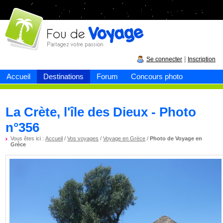
Fou de
voyage
|
Se connecter
Inscription
Accueil
Destinations
Forum
Concours photo
La Crète, l'île des Dieux - Photo
n°356
Vous êtes ici :
Accueil
/
Vos voyages
/
Voyage en Grèce
/
Photo de Voyage en
Grèce