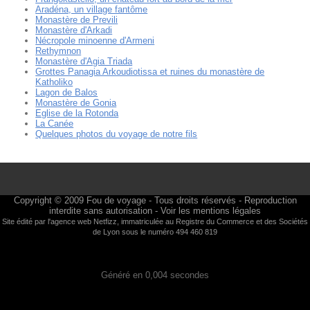
Aradéna, un village fantôme
Monastère de Previli
Monastère d'Arkadi
Nécropole minoenne d'Armeni
Rethymnon
Monastère d'Agia Triada
Grottes Panagia Arkoudiotissa et ruines du monastère de
Katholiko
Lagon de Balos
Monastère de Gonia
Eglise de la Rotonda
La Canée
Quelques photos du voyage de notre fils
Copyright © 2009
Fou de voyage
- Tous droits réservés - Reproduction
interdite sans autorisation -
Voir les mentions légales
Site édité par l'agence web
Netfizz
, immatriculée au Registre du Commerce et des Sociétés
de Lyon sous le numéro 494 460 819
Généré en 0,004 secondes