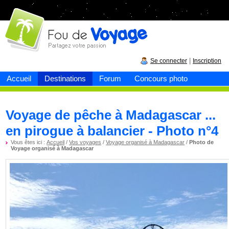
Fou de
voyage
|
Se connecter
Inscription
Accueil
Destinations
Forum
Concours photo
Voyage de pêche à Madagascar ...
en pirogue à balancier - Photo n°4
Vous êtes ici :
Accueil
/
Vos voyages
/
Voyage organisé à Madagascar
/
Photo de
Voyage organisé à Madagascar