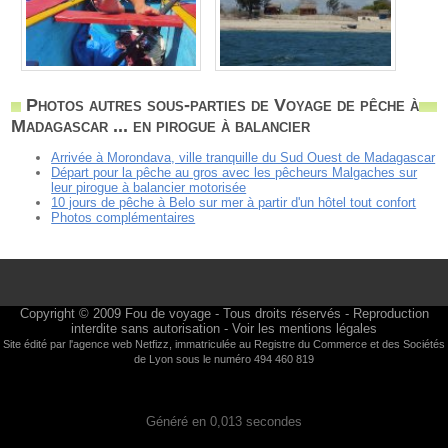
Photos autres sous-parties de Voyage de pêche à
Madagascar ... en pirogue à balancier
Arrivée à Morondava, ville tranquille du Sud Ouest de Madagascar
Départ pour la pêche au gros avec les pêcheurs Malgaches sur
leur pirogue à balancier motorisée
10 jours de pêche à Belo sur mer à partir d'un hôtel tout confort
Photos complémentaires
Copyright © 2009
Fou de voyage
- Tous droits réservés - Reproduction
interdite sans autorisation -
Voir les mentions légales
Site édité par l'agence web
Netfizz
, immatriculée au Registre du Commerce et des Sociétés
de Lyon sous le numéro 494 460 819
Généré en 0,013 secondes