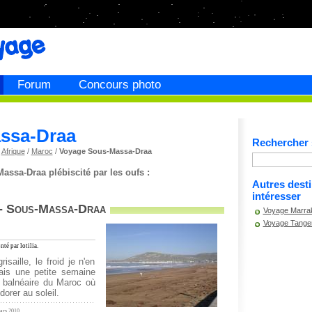
Forum
Concours photo
ssa-Draa
Rechercher s
/
Afrique
/
Maroc
/
Voyage Sous-Massa-Draa
ssa-Draa plébiscité par les oufs :
Autres dest
intéresser
 - Sous-Massa-Draa
Voyage Marrak
Voyage Tange
té par lotilia.
risaille, le froid je n'en
ais une petite semaine
le balnéaire du Maroc où
dorer au soleil.
Mars 2010