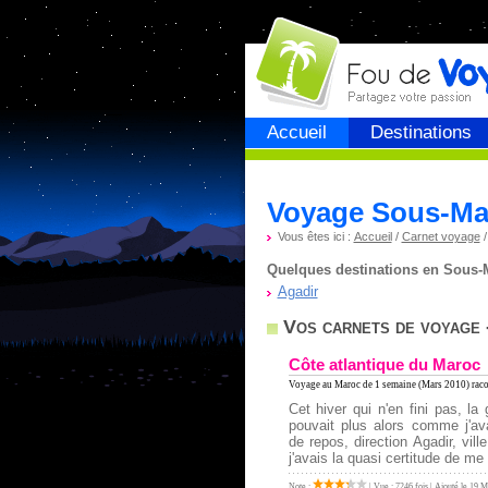
Fou de
voyage
Accueil
Destinations
Voyage Sous-Ma
Vous êtes ici :
Accueil
/
Carnet voyage
Quelques destinations en Sous-Ma
Agadir
Vos carnets de voyage
Côte atlantique du Maroc
Voyage au Maroc
de 1 semaine (Mars 2010) racon
Cet hiver qui n'en fini pas, la g
pouvait plus alors comme j'av
de repos, direction Agadir, vil
j'avais la quasi certitude de me 
Note :
| Vue : 7246 fois | Ajouté le 19 