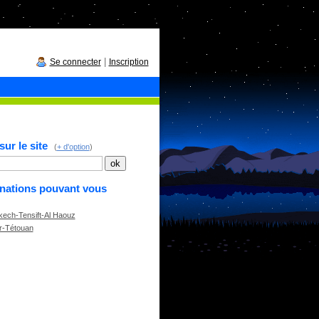
|
Se connecter
Inscription
ur le site
(
+ d'option
)
inations pouvant vous
ech-Tensift-Al Haouz
r-Tétouan