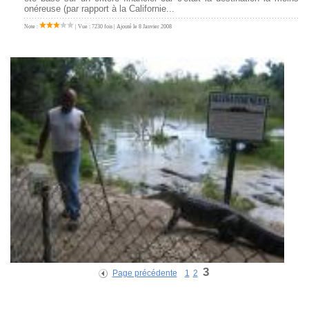
onéreuse (par rapport à la Californie...
Note :
| Vue : 7230 fois | Ajouté le 8 Janvier 2008
3
Page précédente
1
2