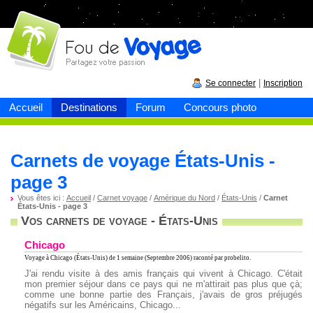
Fou de
voyage
|
Se connecter
Inscription
Accueil
Destinations
Forum
Concours photo
Carnets de voyage États-Unis -
page 3
Vous êtes ici :
Accueil
/
Carnet voyage
/
Amérique du Nord
/
États-Unis
/
Carnet
États-Unis - page 3
Vos carnets de voyage - États-Unis
Chicago
Voyage à Chicago (États-Unis)
de 1 semaine (Septembre 2006) raconté par probelito.
J'ai rendu visite à des amis français qui vivent à Chicago. C'était
mon premier séjour dans ce pays qui ne m'attirait pas plus que çà;
comme une bonne partie des Français, j'avais de gros préjugés
négatifs sur les Américains, Chicago...