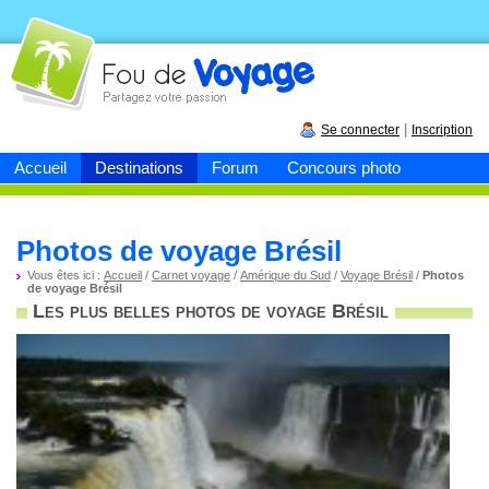
Fou de
voyage
|
Se connecter
Inscription
Accueil
Destinations
Forum
Concours photo
Photos de voyage Brésil
Vous êtes ici :
Accueil
/
Carnet voyage
/
Amérique du Sud
/
Voyage Brésil
/
Photos
de voyage Brésil
Les plus belles photos de voyage Brésil