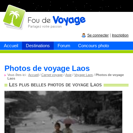
Fou de
voyage
|
Se connecter
Inscription
Accueil
Destinations
Forum
Concours photo
Photos de voyage Laos
Vous êtes ici :
Accueil
/
Carnet voyage
/
Asie
/
Voyage Laos
/
Photos de voyage
Laos
Les plus belles photos de voyage Laos