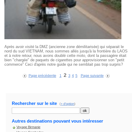
Après avoir visité la DMZ (ancienne zone démilitarisée) qui séparait le
nord du sud VIETNAM, nous sommes allés jusqu'à la frontière du LAOS
et à notre retour, nous avons doublé cette moto, dont la passagère était
bien "chargée" de paquets de cigarettes pour approvisionner son "petit
commerce" Ceci d'après notre guide qui ne semblait pas trop surpris?
2
Page précédente
1
3
4
5
Page suivante
Rechercher sur le site
(
+ d'option
)
Autres destinations pouvant vous intéresser
Voyage Birmanie