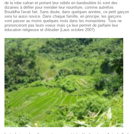
de la robe safran et portant leur sébile en bandoulière ils sont des
dizaines à défiler pour mendier leur nourriture, comme autrefois
Bouddha l'avait fait. Sans doute, dans quelques années, ce petit garçon
sera lui aussi novice. Dans chaque famille, en principe, les garçons
vont passer au moins quelques mois dans les monastères. Tous ne
prononceront pas leurs voeux mais ça leur permet de parfaire leur
éducation religieuse et d'étudier (Laos octobre 2007).