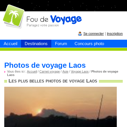
Fou de
voyage
|
Se connecter
Inscription
Accueil
Destinations
Forum
Concours photo
Photos de voyage Laos
Vous êtes ici :
Accueil
/
Carnet voyage
/
Asie
/
Voyage Laos
/
Photos de voyage
Laos
Les plus belles photos de voyage Laos