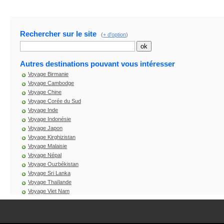
Rechercher sur le site
(
+ d'option
)
Autres destinations pouvant vous intéresser
Voyage Birmanie
Voyage Cambodge
Voyage Chine
Voyage Corée du Sud
Voyage Inde
Voyage Indonésie
Voyage Japon
Voyage Kirghizistan
Voyage Malaisie
Voyage Népal
Voyage Ouzbékistan
Voyage Sri Lanka
Voyage Thaïlande
Voyage Viet Nam