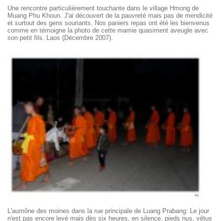
Une rencontre particulièrement touchante dans le village Hmong de
Muang Phu Khoun. J'ai découvert de la pauvreté mais pas de mendicité
et surtout des gens souriants. Nos paniers repas ont été les bienvenus
comme en témoigne la photo de cette mamie quasiment aveugle avec
son petit fils. Laos (Décembre 2007).
L'aumône des moines dans la rue principale de Luang Prabang: Le jour
n'est pas encore levé mais dès six heures, en silence, pieds nus, vêtus