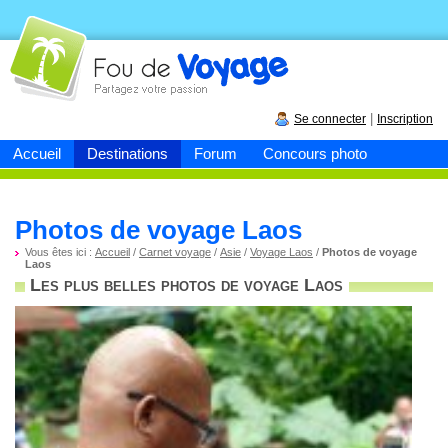
Fou de
voyage
|
Se connecter
Inscription
Accueil
Destinations
Forum
Concours photo
Photos de voyage Laos
Vous êtes ici :
Accueil
/
Carnet voyage
/
Asie
/
Voyage Laos
/
Photos de voyage
Laos
Les plus belles photos de voyage Laos