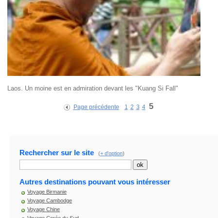
Laos. Un moine est en admiration devant les "Kuang Si Fall"
5
Page précédente
1
2
3
4
Rechercher sur le site
(
+ d'option
)
Autres destinations pouvant vous intéresser
Voyage Birmanie
Voyage Cambodge
Voyage Chine
Voyage Corée du Sud