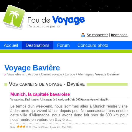
Fou de
voyage
|
Se connecter
Inscription
Accueil
Destinations
Forum
Concours photo
Voyage Bavière
Vous êtes ici :
Accueil
/
Carnet voyage
/
Europe
/
Allemagne
/
Voyage Bavière
Vos carnets de voyage - Bavière
Munich, la capitale bavaroise
Voyage chez l'habitant en Allemagne
de 1 week-end (Juin 2009) raconté par olivierp54.
Le temps d'un week-end, nous sommes allés à Munich rendre visite
à des amis qui vivent là-bas depuis peu. Ne connaissant pas encore
cette ville d'Allemagne, nous avons donc fait près de 600 km pour
nous rendre en voiture en Bavière....
Note :
| Vue : 4320 fois | Ajouté le 11 Mai 2010