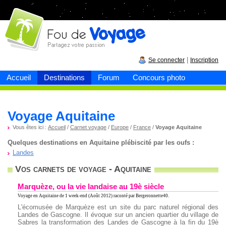
Fou de
voyage
|
Se connecter
Inscription
Accueil
Destinations
Forum
Concours photo
Voyage Aquitaine
Vous êtes ici :
Accueil
/
Carnet voyage
/
Europe
/
France
/
Voyage Aquitaine
Quelques destinations en Aquitaine plébiscité par les oufs :
Landes
Vos carnets de voyage - Aquitaine
Marquèze, ou la vie landaise au 19è siècle
Voyage en Aquitaine
de 1 week-end (Août 2012) raconté par Bergeronnette40.
L'écomusée de Marquèze est un site du parc naturel régional des
Landes de Gascogne. Il évoque sur un ancien quartier du village de
Sabres la transformation des Landes de Gascogne à la fin du 19è