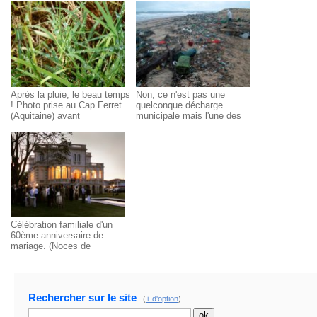
Après la pluie, le beau temps
Non, ce n'est pas une
! Photo prise au Cap Ferret
quelconque décharge
(Aquitaine) avant
municipale mais l'une des
l'évaporation de l'eau.
plus belles plages
d'Aquitaine, telle qu'elle se
présentait après les
tempêtes hivernales ... et si
l'océan a pu abandonner tous
ces détritus sur cette plage
(et sur tout le littoral) c'est
bien que de multiples
processus les ont au
préalable déversés dans
Célébration familiale d'un
l'océan. Bonne bronzette et
60ème anniversaire de
bonne baignade à ceux qui y
mariage. (Noces de
viennent cet été, service de
diamant). Seule la famille est
nettoyage et mobilisation des
là, presque au complet. C'est
résidents lui ont rendu sa
le château Madère, manoir
propreté et son charme.
du XXème siècle, en
Rechercher sur le site
Aquitaine qui a été choisi par
(
+ d'option
)
les mariés pour donner un