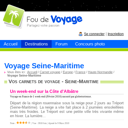
Fou de
voyage
|
Se connecter
Inscription
Accueil
Destinations
Forum
Concours photo
Voyage Seine-Maritime
Vous êtes ici :
Accueil
/
Carnet voyage
/
Europe
/
France
/
Haute-Normandie
/
Voyage Seine-Maritime
Vos carnets de voyage - Seine-Maritime
Un week-end sur la Côte d'Albâtre
Voyage en France
de 1 week-end (Février 2010) raconté par globetrotteuse.
Départ de la région rouennaise sous la neige pour 2 jours au Tréport
(Seine-Maritime). La neige a vite fait place à 2 journées ensoleillées
mais très froides. Le Tréport est une petite ville très vivante même
en hiver. La lumière...
Note :
| Vue : 3918 fois | Ajouté le 9 Mars 2010