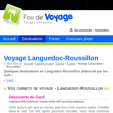
Fou de
voyage
|
Se connecter
Inscription
Accueil
Destinations
Forum
Concours photo
Voyage Languedoc-Roussillon
Vous êtes ici :
Accueil
/
Carnet voyage
/
Europe
/
France
/
Voyage Languedoc-
Roussillon
Quelques destinations en Languedoc-Roussillon plébiscité par les
oufs :
Gard
Vos carnets de voyage - Languedoc-Roussillon
Découverte du Gard
Camping en Midi-Pyrénées
de 1 semaine (Juillet 2007) raconté par mamiezaza.
Voilà quinze ans que je n'avais pas revu mes cousins partis s'intaller
dans le sud. Cet été, aprés plusieurs escales, nous nous sommes